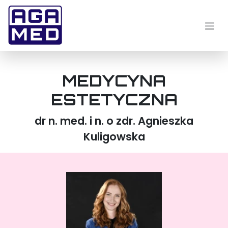
Przejdź do zawartości
MEDYCYNA
ESTETYCZNA
dr n. med. i n. o zdr. Agnieszka
Kuligowska