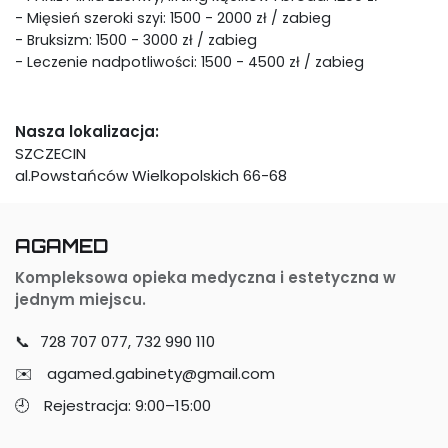
- Mięsień szeroki szyi: 1500 - 2000 zł / zabieg
- Bruksizm: 1500 - 3000 zł / zabieg
- Leczenie nadpotliwości: 1500 - 4500 zł / zabieg
Nasza lokalizacja:
SZCZECIN
al.Powstańców Wielkopolskich 66-68
AGAMED
Kompleksowa opieka medyczna i estetyczna w
jednym miejscu.
📞
728 707 077
, 732 990 110
✉️
agamed.gabinety@gmail.com
🕘
Rejestracja: 9:00–15:00